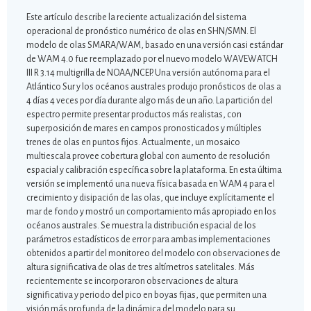
Este artículo describe la reciente actualización del sistema
operacional de pronóstico numérico de olas en SHN/SMN. El
modelo de olas SMARA/WAM, basado en una versión casi estándar
de WAM 4.0 fue reemplazado por el nuevo modelo WAVEWATCH
III R 3.14 multigrilla de NOAA/NCEP. Una versión autónoma para el
Atlántico Sur y los océanos australes produjo pronósticos de olas a
4 días 4 veces por día durante algo más de un año. La partición del
espectro permite presentar productos más realistas, con
superposición de mares en campos pronosticados y múltiples
trenes de olas en puntos fijos. Actualmente, un mosaico
multiescala provee cobertura global con aumento de resolución
espacial y calibración específica sobre la plataforma. En esta última
versión se implementó una nueva física basada en WAM 4 para el
crecimiento y disipación de las olas, que incluye explícitamente el
mar de fondo y mostró un comportamiento más apropiado en los
océanos australes. Se muestra la distribución espacial de los
parámetros estadísticos de error para ambas implementaciones
obtenidos a partir del monitoreo del modelo con observaciones de
altura significativa de olas de tres altímetros satelitales. Más
recientemente se incorporaron observaciones de altura
significativa y periodo del pico en boyas fijas, que permiten una
visión más profunda de la dinámica del modelo para su