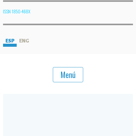
ISSN 1850-468X
ESP
ENG
Menú
Volumen
BUSCADOR DE ARTÍCULOS
39 –
Busque notas y artículos en todas nuestros números a través de palabras
N°2
claves