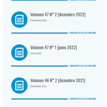
VER ARTICULOS ONLINE
Volumen 47 N° 2 (diciembre 2022)
Diciembre 2022
VER ARTICULOS ONLINE
Volumen 47 N° 1 (junio 2022)
Junio 2022
VER ARTICULOS ONLINE
Volumen 46 N° 2 (diciembre 2021)
Diciembre 2021
VER ARTICULOS ONLINE