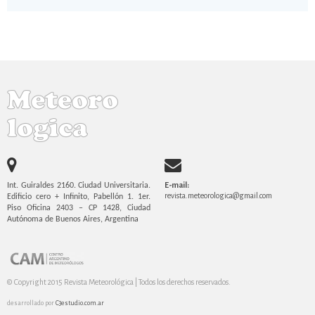
E-mail:
Int. Guiraldes 2160. Ciudad Universitaria.
revista.meteorologica@gmail.com
Edificio cero + Infinito, Pabellón 1. 1er.
Piso Oficina 2403 – CP 1428, Ciudad
Autónoma de Buenos Aires, Argentina
© Copyright 2015 Revista Meteorológica | Todos los derechos reservados.
desarrollado por
C3estudio.com.ar