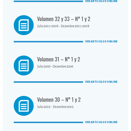
VER ARTICULOS ONLINE
Volumen 32 y 33 – N° 1 y 2
Julio 2007-2008 - Diciembre 2007-2008
VER ARTICULOS ONLINE
Volumen 31 – N° 1 y 2
Julio 2006 - Diciembre 2006
VER ARTICULOS ONLINE
Volumen 30 – N° 1 y 2
Julio 2005 - Diciembre 2005
VER ARTICULOS ONLINE