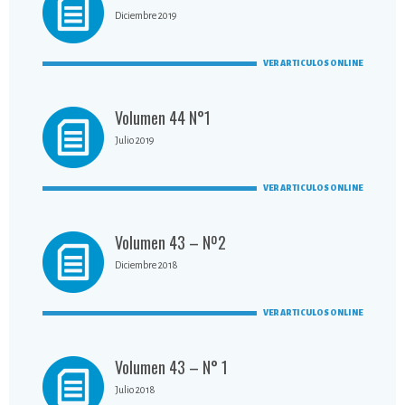
Diciembre 2019
VER ARTICULOS ONLINE
Volumen 44 N°1
Julio 2019
VER ARTICULOS ONLINE
Volumen 43 – Nº2
Diciembre 2018
VER ARTICULOS ONLINE
Volumen 43 – N° 1
Julio 2018